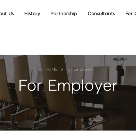
out Us
History
Partnership
Consultants
For 
HOME
For Employer
For Employer